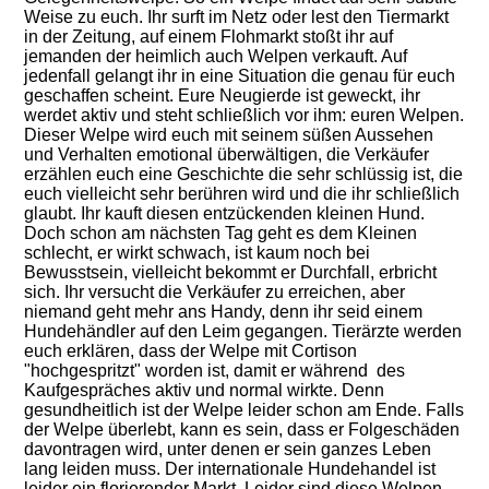
Weise zu euch. Ihr surft im Netz oder lest den Tiermarkt
in der Zeitung, auf einem Flohmarkt stoßt ihr auf
jemanden der heimlich auch Welpen verkauft. Auf
jedenfall gelangt ihr in eine Situation die genau für euch
geschaffen scheint. Eure Neugierde ist geweckt, ihr
werdet aktiv und steht schließlich vor ihm: euren Welpen.
Dieser Welpe wird euch mit seinem süßen Aussehen
und Verhalten emotional überwältigen, die Verkäufer
erzählen euch eine Geschichte die sehr schlüssig ist, die
euch vielleicht sehr berühren wird und die ihr schließlich
glaubt. Ihr kauft diesen entzückenden kleinen Hund.
Doch schon am nächsten Tag geht es dem Kleinen
schlecht, er wirkt schwach, ist kaum noch bei
Bewusstsein, vielleicht bekommt er Durchfall, erbricht
sich. Ihr versucht die Verkäufer zu erreichen, aber
niemand geht mehr ans Handy, denn ihr seid einem
Hundehändler auf den Leim gegangen. Tierärzte werden
euch erklären, dass der Welpe mit Cortison
"hochgespritzt" worden ist, damit er während des
Kaufgespräches aktiv und normal wirkte. Denn
gesundheitlich ist der Welpe leider schon am Ende. Falls
der Welpe überlebt, kann es sein, dass er Folgeschäden
davontragen wird, unter denen er sein ganzes Leben
lang leiden muss. Der internationale Hundehandel ist
leider ein florierender Markt. Leider sind diese Welpen