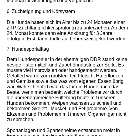
Material für Schulungen und Vergleiche.
6. Zuchteignung und Körsystem
Die Hunde hatten sich im Alter bis zu 24 Monaten einer
ZTP (Zuchttauglichkeitsprüfung) zu unterziehen. Ab dem
24. Monat konnte dann eine Ankörung für 3 Jahre
erfolgen. Erst dann durfte auf Lebenszeit gekört werden.
7. Hundesportalltag
Dem Hundesportler in der ehemaligen DDR stand keine
riesige Futtermittel -und Zubehörindustrie zur Seite. Es
musste viel improvisiert oder handgemacht werden.
Gefüttert wurde zum größten Teil Fleisch, Haferflocken
und Gemüse sowie das was vom eigenen Essen übrig
war. Wahrscheinlich war das für die Hunde auch das
Beste, wenn man bedenkt welche Probleme wir durch
die überenergiereiche Fütterung heute mit unseren
Hunden bekommen. Welpen wachsen zu schnell und
bekommen Skelett-, Muskel- und Fellprobleme. Von
Ekzemen und Problemen mit inneren Organen gar nicht
zu sprechen.
Sportanlagen und Spartenheime entstanden meist in
Eigenregie was den Hundesportlern, wegen