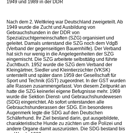
1949 und 1989 in der DDR
Nach dem 2. Weltkrieg war Deutschland zweigeteilt. Ab
1949 wurde die Zucht und Ausbildung von
Gebrauchshunden in der DDR von
Spezialzuchtgemeinschaften (SZG) organisiert und
geleitet. Damals unterstand die SZG noch dem VdgB
(Verband der gegenseitigen Bauernhilfe). Der Verband
hat sich nur wenig in die Angelegenheiten der SZG
eingemischt. Die SZG arbeitete selbsttätig und führte
Zuchtbuch. 1952 wurde die SZG dem Verband der
Kleingärtner, Siedler und Kleintierzüchter (VKSK)
unterstellt und später dann 1959 der Gesellschaft für
Sport und Technik (GST) zugeordnet. In der GST wurden
alle Rassen zusammengefasst. Von diesem Zeitpunkt an
hatte die SZG keinerlei eigene Befugnisse mehr. 1969
wurde die Sektion Dienst- und Gebrauchshundewesen
(SDG) eingerichtet. Ab sofort unterstanden alle
Gebrauchshunderassen der SDG. Ein besonderes
Augenmerk legte die SDG auf den Deutschen
Schäferhund. Ihr Ziel bestand darin, gut ausgebildete,
charakteristische Hunde zu züchten um die Polizei und
andere Organe damit auszurüsten. Die SDG bestand bis