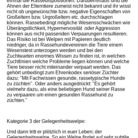
einmal die Rassedispositionen. Darüberhinaus sind die
Ahnen der Elterntiere zumeist nicht bekannt und ihr wisst
nicht ob ungewünschte bzw. negative Eigenschaften von
Großeltern bzw. Urgroßeltern etc. durchschlagen
können. Rassebedingt mögliche Wesensschwächen wie
Überängstlichkeit, Hypernervosität oder Aggression
können aus nicht passenden Verpaarungen resultieren.
Das Risiko ist bei Welpen mit Papieren deutlich
niedriger, da in Rassehundevereinen die Tiere einem
Wesenstest unterzogen werden und bei den
Zuchtwarten enormes Wissen zu finden ist, in welchen
Zuchtlinien welche Probleme liegen können und welche
Tiere besser nicht miteinander verpaart werden. Das
gehört unbedingt zum Ehrenkodex seriöser Züchter
dazu: "Mit Fachwissen gesunde, rassetypische Hunde
zu züchten". Oder anders ausgedrückt: "Es gehört
vielmehr dazu, als eine beliebigen Hund seiner Rasse
zu verpaaren um einen gesunden Rassehund zu
züchten."
Kategorie 3 der Gelegenheitswelpe:
Und dann tritt er plötzlich in euer Leben; der
Gelegenheitswelpe. So ein Welpe findet auf sehr subtile