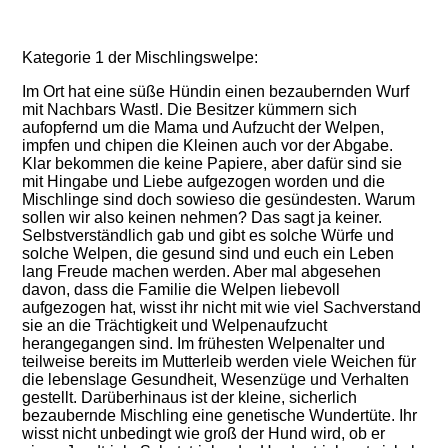
Kate
gorie 1 der Mischlingswelpe:
Im Ort hat eine süße Hündin einen bezaubernden Wurf
mit Nachbars Wastl. Die Besitzer kümmern sich
aufopfernd um die Mama und Aufzucht der Welpen,
impfen und chipen die Kleinen auch vor der Abgabe.
Klar bekommen die keine Papiere, aber dafür sind sie
mit Hingabe und Liebe aufgezogen worden und die
Mischlinge sind doch sowieso die gesündesten. Warum
sollen wir also keinen nehmen? Das sagt ja keiner.
Selbstverständlich gab und gibt es solche Würfe und
solche Welpen, die gesund sind und euch ein Leben
lang Freude machen werden. Aber mal abgesehen
davon, dass die Familie die Welpen liebevoll
aufgezogen hat, wisst ihr nicht mit wie viel Sachverstand
sie an die Trächtigkeit und Welpenaufzucht
herangegangen sind. Im frühesten Welpenalter und
teilweise bereits im Mutterleib werden viele Weichen für
die lebenslage Gesundheit, Wesenzüge und Verhalten
gestellt. Darüberhinaus ist der kleine, sicherlich
bezaubernde Mischling eine genetische Wundertüte. Ihr
wisst nicht unbedingt wie groß der Hund wird, ob er