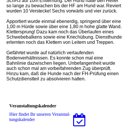
SchH3 auf 10m Entfernung. Der Hund hatte den Helfer
so lange zu bewachen bis der HF am Hund war. Reviert
wurden 10 Verstecke! Sechs vorwärts und vier zurück.
Apportiert wurde einmal ebenerdig, springend über eine
1,00 m Hürde sowie über eine 1,80 m hohe glatte Wand.
Klettersprung! Dazu kam noch das Überlaufen eines
Schwebebalkens sowie eine Kriechübung. Diensthunde
erlernten noch das Klettern von Leitern und Treppen.
Gefährtet wurde auf natürlich verlaufenden
Bodenverhältnissen. Es konnte schon mal eine
Bahnlinie dazwischen liegen. Unbefangenheit wurde
auch schon mal am vorbeifahrenden Zug überprüft.
Hinzu kam, daß die Hunde nach der
FH-Prüfung einen
Schutzdienstteil zu absolvieren hatten.
Veranstaltungskalender
Hier findet Ihr unseren Ver­an­stal­
tungs­ka­len­der