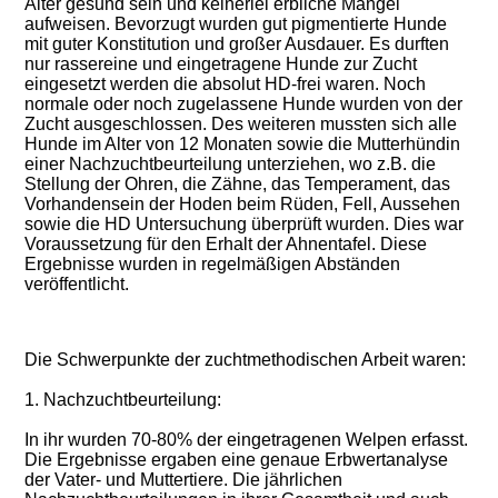
Alter gesund sein und keinerlei erbliche Mängel
aufweisen. Bevorzugt wurden gut pigmentierte Hunde
mit guter Konstitution und großer Ausdauer. Es durften
nur rassereine und eingetragene Hunde zur Zucht
eingesetzt werden die absolut HD-frei waren. Noch
normale oder noch zugelassene Hunde wurden von der
Zucht ausgeschlossen. Des weiteren mussten sich alle
Hunde im Alter von 12 Monaten sowie die Mutterhündin
einer Nachzuchtbeurteilung unterziehen, wo z.B. die
Stellung der Ohren, die Zähne, das Temperament, das
Vorhandensein der Hoden beim Rüden, Fell, Aussehen
sowie die HD Untersuchung überprüft wurden. Dies war
Voraussetzung für den Erhalt der Ahnentafel. Diese
Ergebnisse wurden in regelmäßigen Abständen
veröffentlicht.
Die Schwerpunkte der zuchtmethodischen Arbeit waren:
1. Nachzuchtbeurteilung:
In ihr wurden 70-80% der eingetragenen Welpen erfasst.
Die Ergebnisse ergaben eine genaue Erbwertanalyse
der Vater- und Muttertiere. Die jährlichen