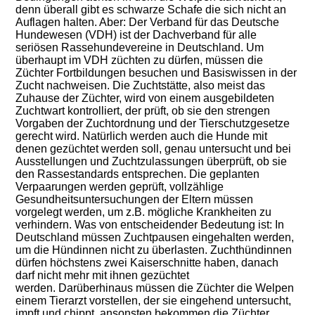
denn überall gibt es schwarze Schafe die sich nicht an
Auflagen halten. Aber: Der Verband für das Deutsche
Hundewesen (VDH) ist der Dachverband für alle
seriösen Rassehundevereine in Deutschland. Um
überhaupt im VDH züchten zu dürfen, müssen die
Züchter Fortbildungen besuchen und Basiswissen in der
Zucht nachweisen. Die Zuchtstätte, also meist das
Zuhause der Züchter, wird von einem ausgebildeten
Zuchtwart kontrolliert, der prüft, ob sie den strengen
Vorgaben der Zuchtordnung und der Tierschutzgesetze
gerecht wird. Natürlich werden auch die Hunde mit
denen gezüchtet werden soll, genau untersucht und bei
Ausstellungen und Zuchtzulassungen überprüft, ob sie
den Rassestandards entsprechen. Die geplanten
Verpaarungen werden geprüft, vollzählige
Gesundheitsuntersuchungen der Eltern müssen
vorgelegt werden, um z.B. mögliche Krankheiten zu
verhindern. Was von entscheidender Bedeutung ist: In
Deutschland müssen Zuchtpausen eingehalten werden,
um die Hündinnen nicht zu überlasten. Zuchthündinnen
dürfen höchstens zwei Kaiserschnitte haben, danach
darf nicht mehr mit ihnen gezüchtet
werden.
Darüberhinaus müssen die Züchter die Welpen
einem Tierarzt vorstellen, der sie eingehend untersucht,
impft und chippt, ansonsten bekommen die Züchter