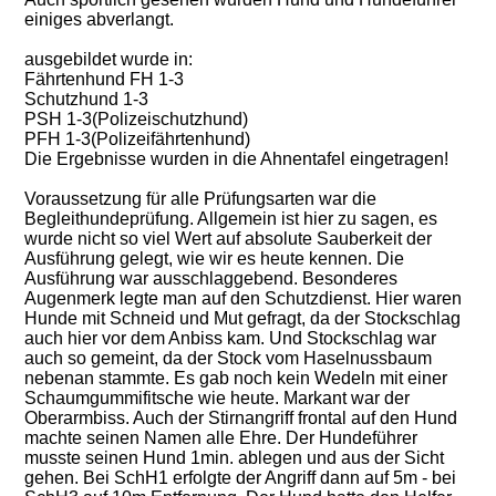
einiges abverlangt.
ausgebildet wurde in:
Fährtenhund FH 1-3
Schutzhund 1-3
PSH 1-3(Polizeischutzhund)
PFH 1-3(Polizeifährtenhund)
Die Ergebnisse wurden in die Ahnentafel eingetragen!
Voraussetzung für alle Prüfungsarten war die
Begleithundeprüfung. Allgemein ist hier zu sagen, es
wurde nicht so viel Wert auf absolute Sauberkeit der
Ausführung gelegt, wie wir es heute kennen. Die
Ausführung war ausschlaggebend. Besonderes
Augenmerk legte man auf den Schutzdienst. Hier waren
Hunde mit Schneid und Mut gefragt, da der Stockschlag
auch hier vor dem Anbiss kam. Und Stockschlag war
auch so gemeint, da der Stock vom Haselnussbaum
nebenan stammte. Es gab noch kein Wedeln mit einer
Schaumgummifitsche wie heute. Markant war der
Oberarmbiss. Auch der Stirnangriff frontal auf den Hund
machte seinen Namen alle Ehre. Der Hundeführer
musste seinen Hund 1min. ablegen und aus der Sicht
gehen. Bei SchH1 erfolgte der Angriff dann auf 5m - bei