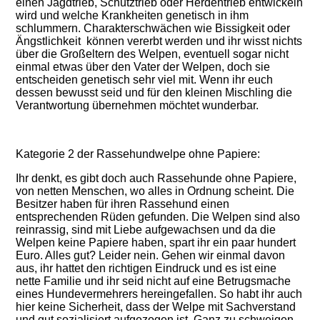
einen Jagdtrieb, Schutztrieb oder Herdentrieb entwickeln
wird und welche Krankheiten genetisch in ihm
schlummern. Charakterschwächen wie Bissigkeit oder
Ängstlichkeit können vererbt werden und ihr wisst nichts
über die Großeltern des Welpen, eventuell sogar nicht
einmal etwas über den Vater der Welpen, doch sie
entscheiden genetisch sehr viel mit. Wenn ihr euch
dessen bewusst seid und für den kleinen Mischling die
Verantwortung übernehmen möchtet wunderbar.
Kategorie 2 der Rassehundwelpe ohne Papiere:
Ihr denkt, es gibt doch auch Rassehunde ohne Papiere,
von netten Menschen, wo alles in Ordnung scheint. Die
Besitzer haben für ihren Rassehund einen
entsprechenden Rüden gefunden. Die Welpen sind also
reinrassig, sind mit Liebe aufgewachsen und da die
Welpen keine Papiere haben, spart ihr ein paar hundert
Euro. Alles gut? Leider nein. Gehen wir einmal davon
aus, ihr hattet den richtigen Eindruck und es ist eine
nette Familie und ihr seid nicht auf eine Betrugsmache
eines Hundevermehrers hereingefallen. So habt ihr auch
hier keine Sicherheit, dass der Welpe mit Sachverstand
und gut sozialisiert aufgezogen ist. Ganz zu schweigen