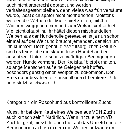
auch nicht artgerecht geprägt und werden
verhaltensgestört bleiben, denn vieles was früh versäumt
wurde, lässt sich später nicht mehr erlenen. Meistens
werden die Welpen der Mutter viel zu früh, mit 4-5
Wochen, weggenommen und zum Verkauf verfrachtet.
Vielleicht glaubt ihr, ihr hättet diesen misshandelten
Welpen aus der Hundehölle gerettet, er ist ja nun schon
einmal auf der Welt und braucht jemanden, der sich um
ihn kümmert. Doch genau diese fürsorglichen Gefühle
sind es leider, die die skrupellosen Hundehändler
ausnutzen. Unter tierschutzunwürdigen Bedingungen
werden Hunde vermehrt. Der Kreislauf bleibt erhalten,
solange Menschen auf eine Gelegenheit hoffen,
besonders günstig einen Welpen zu bekommen. Den
Preis dafür bezahlen die unsichtbaren Elterntiere. Bitte
unterstützt so etwas nicht.
Kategorie 4 ein Rassehund aus kontrollierter Zucht:
Müsst ihr bei dem Kauf eines Welpen aus VDH Zucht
auch kritisch sein? Natürlich. Wenn ihr zu einem VDH
Züchter geht, müsst ihr auch hier auf das Umfeld und die
Bedingungen achten in dem die Welpen aufwachsen,