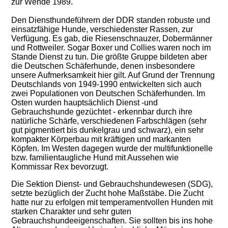
zur Wende 1989.
Den Diensthundeführern der DDR standen robuste und
einsatzfähige Hunde, verschiedenster Rassen, zur
Verfügung. Es gab, die Riesenschnauzer, Dobermänner
und Rottweiler. Sogar Boxer und Collies waren noch im
Stande Dienst zu tun. Die größte Gruppe bildeten aber
die Deutschen Schäferhunde, denen insbesondere
unsere Aufmerksamkeit hier gilt. Auf Grund der Trennung
Deutschlands von 1949-1990 entwickelten sich auch
zwei Populationen von Deutschen Schäferhunden. Im
Osten wurden hauptsächlich Dienst -und
Gebrauchshunde gezüchtet - erkennbar durch ihre
natürliche Schärfe, verschiedenen Farbschlägen (sehr
gut pigmentiert bis dunkelgrau und schwarz), ein sehr
kompakter Körperbau mit kräftigen und markanten
Köpfen. Im Westen dagegen wurde der multifunktionelle
bzw. familientaugliche Hund mit Aussehen wie
Kommissar Rex bevorzugt.
Die Sektion Dienst- und Gebrauchshundewesen (SDG),
setzte bezüglich der Zucht hohe Maßstäbe. Die Zucht
hatte nur zu erfolgen mit temperamentvollen Hunden mit
starken Charakter und sehr guten
Gebrauchshundeeigenschaften. Sie sollten bis ins hohe