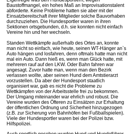
Baustoffmangel, ein hohes Maß an Improvisationstalent
abforderte. Keine Probleme hatten sie aber mit der
Einsatzbereitschaft ihrer Mitglieder solche Bauvorhaben
durchzuziehen. Die Hundesportler waren in ihren
Sektionen ortsgebunden, d.h. sie konnten nicht einfach
Vereine hin und her wechseln.
Standen Wettkämpfe außerhalb des Ortes an, konnte
man nicht so einfach, wie heute, seinen WT-Hänger an`s
Auto hängen und losfahren, denn oftmals hatte man nicht
mal ein Auto. Dann hieß es, wenn man Glück hatte, mit
mehreren rauf auf den LKW. Oder Bahn fahren war
angesagt. Zuvor hatte man, wenn man den Bezirk
verlassen wollte, aber seinen Hund dem Amtstierarzt
vorzustellen. Da aber der Hundesport staatlich
organisiert war, gab es nicht die Probleme zu
Wettkämpfen von der Arbeitsstelle frei zu bekommen.
Der Umgang miteinander war ehrlich und robust. Die
Vereine wurden des Öfteren zu Einsätzen zur Erhaltung
der öffentlichen Ordnung und Sicherheit hinzugezogen
(z.B. zur Sicherung von Bahnhöfen bei Fußballspielen).
Viele der Hundesportler waren bei der Polizei bzw.
Hilfspolizei.
Auch sportlich gesehen wurden Hund und Hundeführer