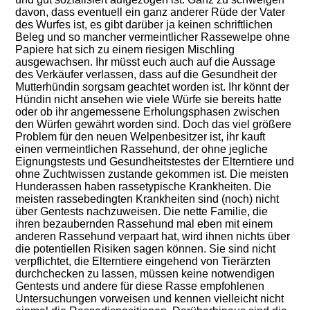
davon, dass eventuell ein ganz anderer Rüde der Vater
des Wurfes ist, es gibt darüber ja keinen schriftlichen
Beleg und so mancher vermeintlicher Rassewelpe ohne
Papiere hat sich zu einem riesigen Mischling
ausgewachsen. Ihr müsst euch auch auf die Aussage
des Verkäufer verlassen, dass auf die Gesundheit der
Mutterhündin sorgsam geachtet worden ist. Ihr könnt der
Hündin nicht ansehen wie viele Würfe sie bereits hatte
oder ob ihr angemessene Erholungsphasen zwischen
den Würfen gewährt worden sind. Doch das viel größere
Problem für den neuen Welpenbesitzer ist, ihr kauft
einen vermeintlichen Rassehund, der ohne jegliche
Eignungstests und Gesundheitstestes der Elterntiere und
ohne Zuchtwissen zustande gekommen ist. Die meisten
Hunderassen haben rassetypische Krankheiten. Die
meisten rassebedingten Krankheiten sind (noch) nicht
über Gentests nachzuweisen. Die nette Familie, die
ihren bezaubernden Rassehund mal eben mit einem
anderen Rassehund verpaart hat, wird ihnen nichts über
die potentiellen Risiken sagen können. Sie sind nicht
verpflichtet, die Elterntiere eingehend von Tierärzten
durchchecken zu lassen, müssen keine notwendigen
Gentests und andere für diese Rasse empfohlenen
Untersuchungen vorweisen und kennen vielleicht nicht